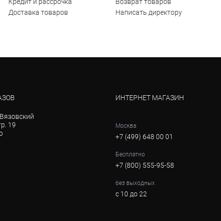
Кредит и рассрочка
Возврат товаров
Доставка товаров
Написать директору
АЗОВ
ИНТЕРНЕТ МАГАЗИН
й Вязовский
тр. 19
Москва
о
+7 (499) 648 00 01
Бесплатно
+7 (800) 555-95-58
без выходных
с 10 до 22