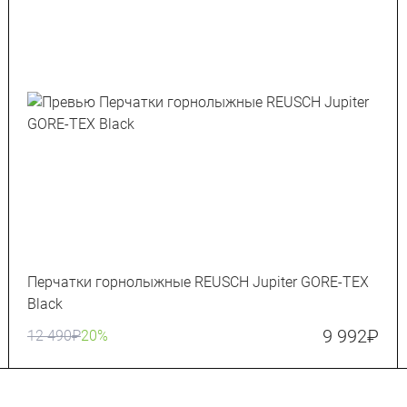
Перчатки горнолыжные REUSCH Jupiter GORE-TEX
Black
9 992
₽
12 490
₽
20%