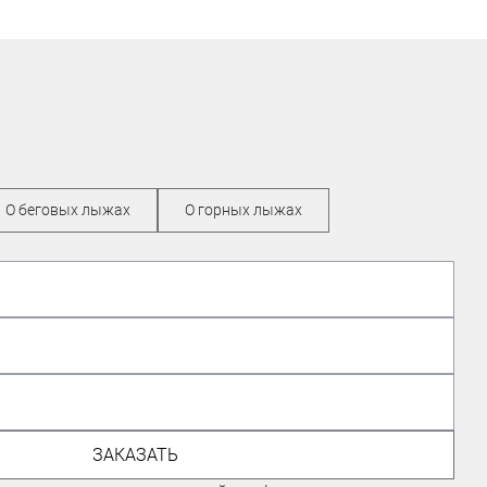
О беговых лыжах
О горных лыжах
МАСТЕР СПОРТА ПО
МАУНТИНБАЙКУ
ЗАКАЗАТЬ
Николаев Евгений