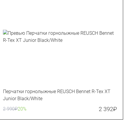
Перчатки горнолыжные REUSCH Bennet R-Tex XT
П
Junior Black/White
B
2 392
₽
2 990
₽
20%
1