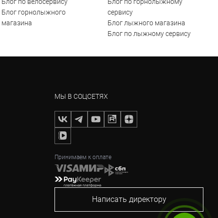
Блог по велосервису
Блог по горнолыжному
Блог горнолыжного
сервису
магазина
Блог лыжного магазина
Блог по лыжному сервису
МЫ В СОЦСЕТЯХ
Принимаем к оплате
Написать директору