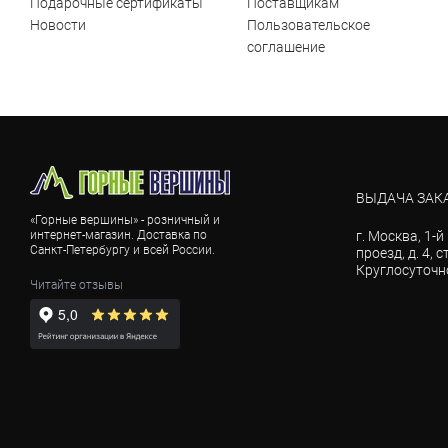
Подарочные сертификаты
Поставщикам
Новости
Пользовательское
соглашение
ВЫДАЧА ЗАК
«Горные вершины» - розничный и
интернет-магазин. Доставка по
г. Москва, 1-
Санкт-Петербургу и всей России.
проезд, д. 4, с
Круглосуточн
Читайте отзывы