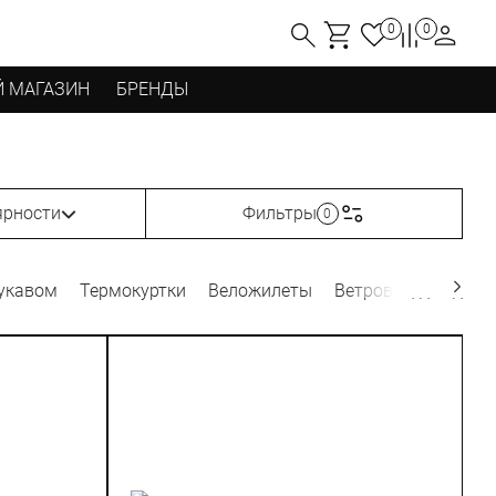
0
0
 МАГАЗИН
БРЕНДЫ
ярности
Фильтры
0
укавом
Термокуртки
Веложилеты
Ветровки, дождеви