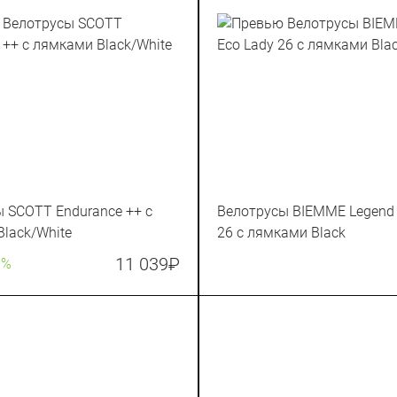
 SCOTT Endurance ++ с
Велотрусы BIEMME Legend 
lack/White
26 c лямками Black
11 039
₽
0%