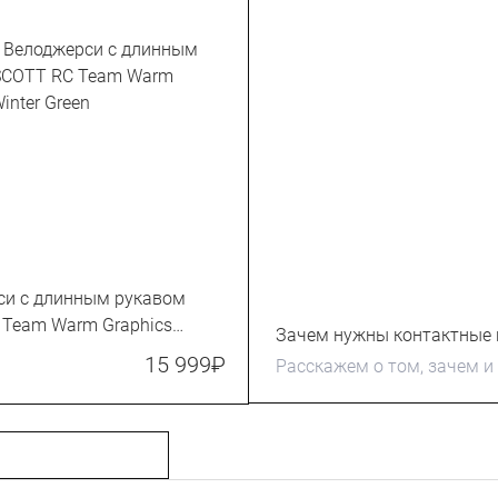
си с длинным рукавом
 Team Warm Graphics
Зачем нужны контактные 
en
15 999
₽
Расскажем о том, зачем и