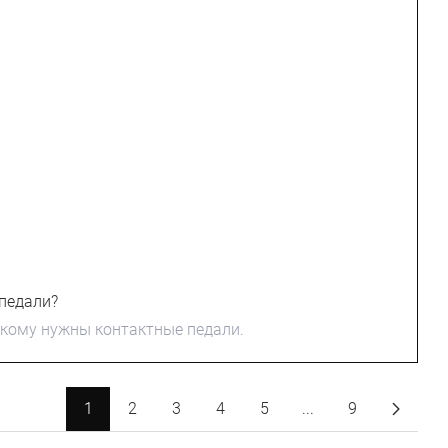
педали?
 кому нужны контактные педали.
1
2
3
4
5
...
9