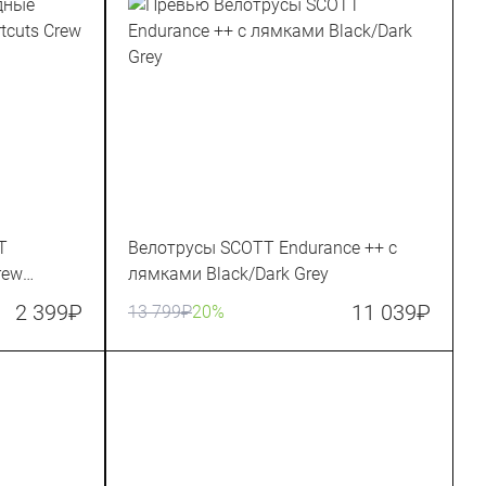
T
Велотрусы SCOTT Endurance ++ с
rew
лямками Black/Dark Grey
2 399
₽
11 039
₽
13 799
₽
20%