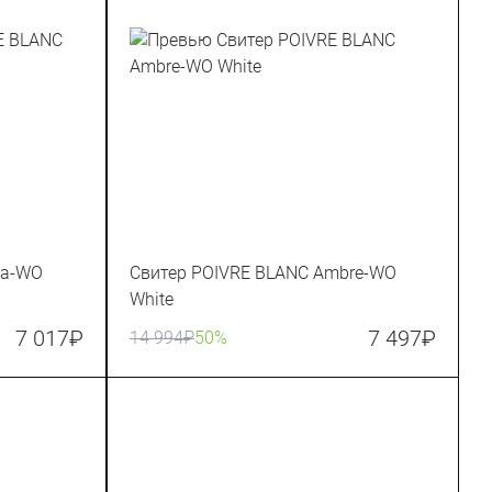
ia-WO
Свитер POIVRE BLANC Ambre-WO
White
7 017
₽
7 497
₽
14 994
₽
50%