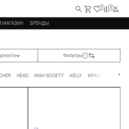
0
0
 МАГАЗИН
БРЕНДЫ
ярности
Фильтры
1
SCHER
HEAD
HIGH SOCIETY
KELLY
KRIMSON KLOVER