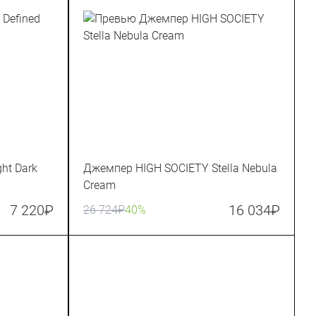
ht Dark
Джемпер HIGH SOCIETY Stella Nebula
Cream
7 220
₽
16 034
₽
26 724
₽
40%