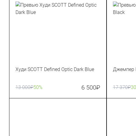
Худи SCOTT Defined Optic Dark Blue
Джемпер 
6 500
₽
13 000
₽
50%
17 370
₽
3