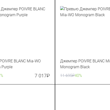
POIVRE BLANC Mia-WO
Джемпер POIVRE BLANC M
 Purple
Monogram Black
7 017
₽
0%
11 695
₽
40%