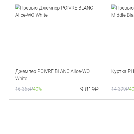
Джемпер POIVRE BLANC Alice-WO
Куртка PH
White
9 819
₽
16 365
₽
40%
14 399
₽
4