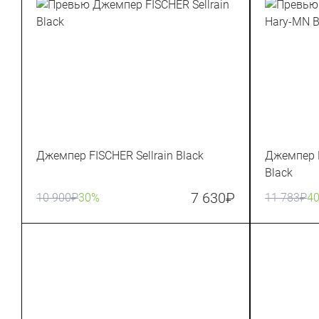
Джемпер FISCHER Sellrain Black
Джемпер 
Black
7 630
₽
10 900
₽
30%
11 783
₽
4