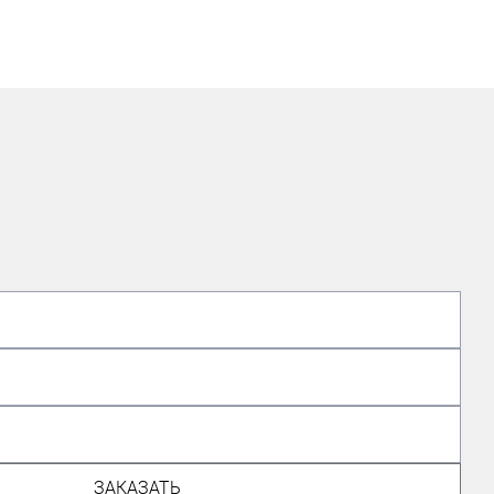
ЭКСПЕРТ ПО ГОРНЫМ ЛЫЖАМ
ЗАКАЗАТЬ
Иванов Иван