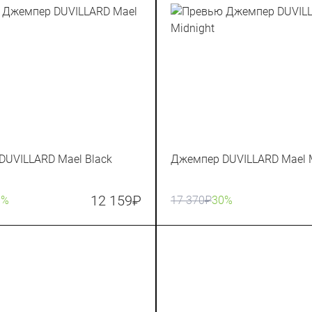
DUVILLARD Mael Black
Джемпер DUVILLARD Mael M
12 159
₽
0%
17 370
₽
30%