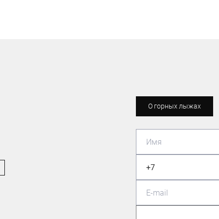
О горных лыжах
ЛЫЖНИК-ЛЮБИТЕЛЬ
Павлошинский Максим