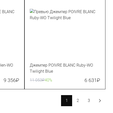
len-WO
Джемпер POIVRE BLANC Ruby-WO
Twilight Blue
9 356
₽
6 631
₽
11 053
₽
40%
1
2
3