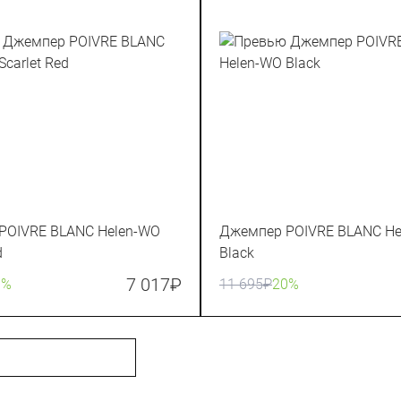
POIVRE BLANC Helen-WO
Джемпер POIVRE BLANC He
d
Black
7 017
₽
0%
11 695
₽
20%