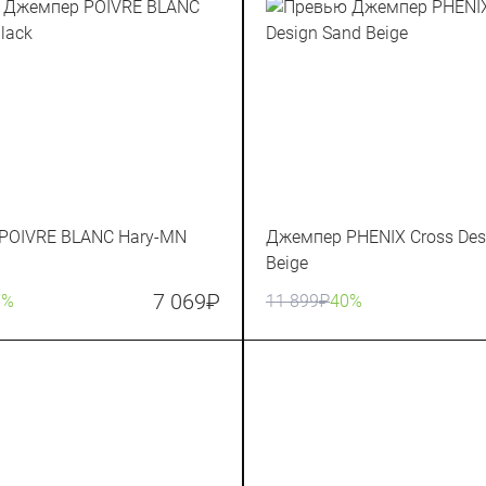
POIVRE BLANC Hary-MN
Джемпер PHENIX Cross Des
Beige
7 069
₽
0%
11 899
₽
40%