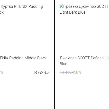
ENIX Padding Middle Black
Джемпер SCOTT Defined Lig
Blue
8 639
₽
0%
14 440
₽
50%