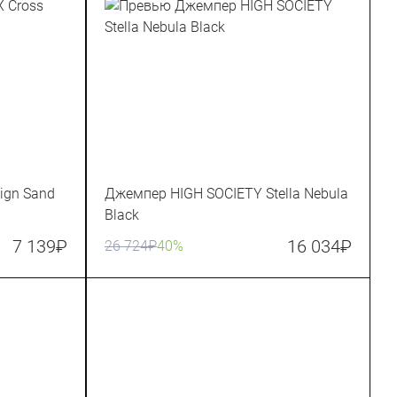
ign Sand
Джемпер HIGH SOCIETY Stella Nebula
Black
7 139
₽
16 034
₽
26 724
₽
40%