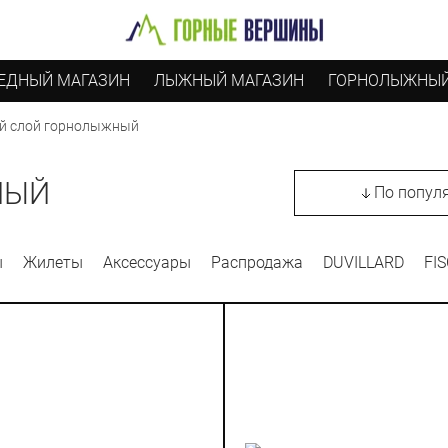
ЕДНЫЙ МАГАЗИН
ЛЫЖНЫЙ МАГАЗИН
ГОРНОЛЫЖНЫЙ
й слой горнолыжный
НЫЙ
По попул
ы
Жилеты
Аксессуары
Распродажа
DUVILLARD
FI