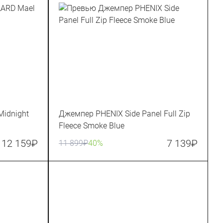
idnight
Джемпер PHENIX Side Panel Full Zip
Fleece Smoke Blue
12 159
₽
7 139
₽
11 899
₽
40%