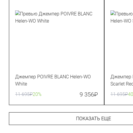
Джемпер POIVRE BLANC Helen-WO
Джемпер 
White
Scarlet Re
9 356
₽
11 695
₽
20%
11 695
₽
4
ПОКАЗАТЬ ЕЩЕ