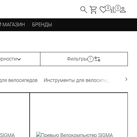
0
0
 МАГАЗИН
БРЕНДЫ
ярности
Фильтры
1
для велосипедов
Инструменты для велосипедов
Фляги