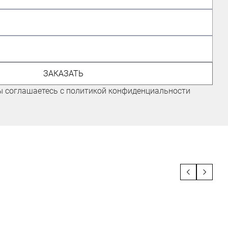
ЭКСПЕРТ ПО ВЕЛОСИПЕДАМ,
ГОНЩИК КОМАНДЫ "ГОРНЫЕ
ВЕРШИНЫ"
ЗАКАЗАТЬ
Иванов Иван
ы соглашаетесь с политикой конфиденциальности