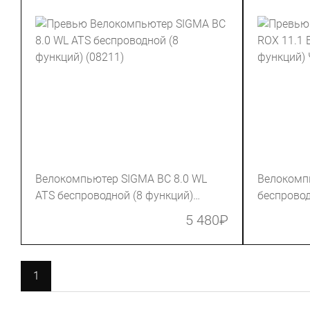
Велокомпьютер SIGMA BC 8.0 WL
Велокомп
ATS беспроводной (8 функций)
беспровод
(08211)
(01030)
5 480
₽
1