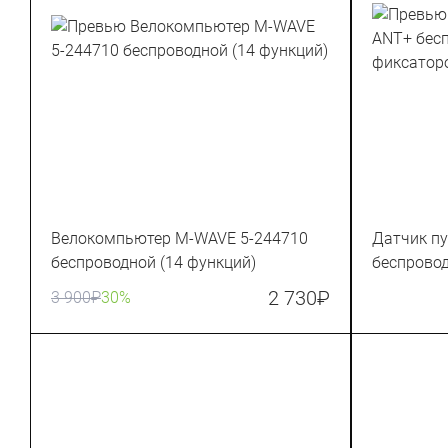
Велокомпьютер M-WAVE 5-244710
Датчик п
беспроводной (14 функций)
беспровод
фиксатор
2 730
₽
3 900
₽
30%