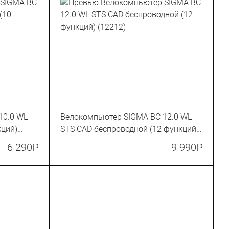
10.0 WL
Велокомпьютер SIGMA BC 12.0 WL
кций)
STS CAD беспроводной (12 функций)
(12212)
6 290
₽
9 990
₽