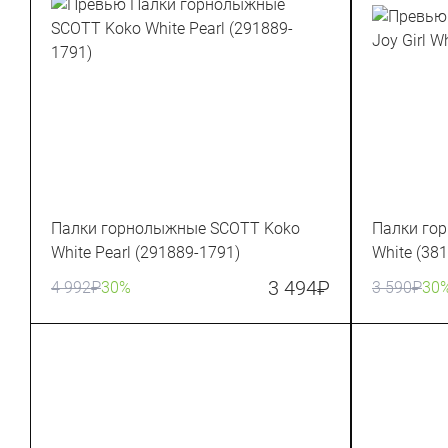
Палки горнолыжные SCOTT Koko
Палки гор
White Pearl (291889-1791)
White (38
3 494
₽
4 992
₽
30%
3 590
₽
30