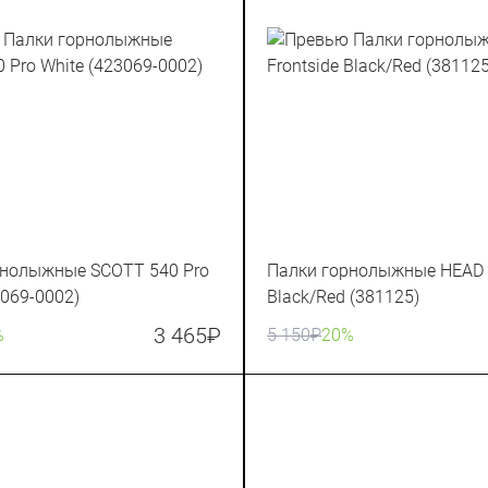
рнолыжные SCOTT 540 Pro
Палки горнолыжные HEAD F
3069-0002)
Black/Red (381125)
3 465
₽
%
5 150
₽
20%