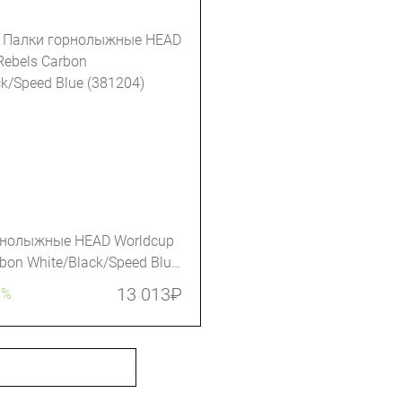
рнолыжные HEAD Worldcup
rbon White/Black/Speed Blue
13 013
₽
0%