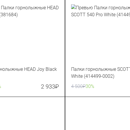
рнолыжные HEAD Joy Black
Палки горнолыжные SCOTT
White (414499-0002)
2 933
₽
%
4 500
₽
30%