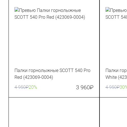
Палки горнолыжные SCOTT 540 Pro
Палки го
Red (423069-0004)
White (42
3 960
₽
4 950
₽
20%
4 950
₽
30