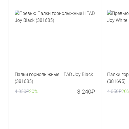
Палки горнолыжные HEAD Joy Black
Палки го
(381685)
(381695)
3 240
₽
4 050
₽
20%
4 050
₽
20