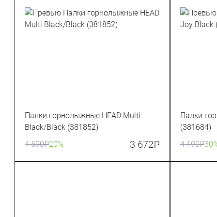
Палки горнолыжные HEAD Multi
Палки го
Black/Black (381852)
(381684)
3 672
₽
4 590
₽
20%
4 190
₽
30