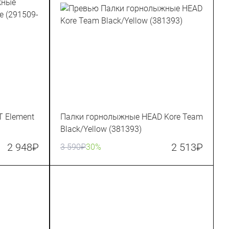
 Element
Палки горнолыжные HEAD Kore Team
)
Black/Yellow (381393)
2 948
₽
2 513
₽
3 590
₽
30%