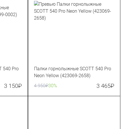
 540 Pro
Палки горнолыжные SCOTT 540 Pro
Neon Yellow (423069-2658)
3 150
₽
3 465
₽
4 950
₽
30%