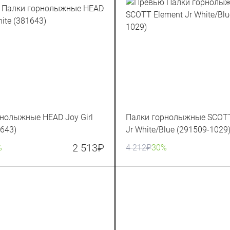
нолыжные HEAD Joy Girl
Палки горнолыжные SCOTT
1643)
Jr White/Blue (291509-1029
2 513
₽
%
4 212
₽
30%