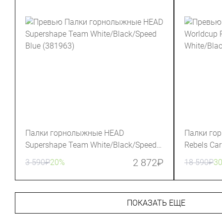
Палки горнолыжные HEAD
Палки го
Supershape Team White/Black/Speed
Rebels Ca
Blue (381963)
(381204)
2 872
₽
3 590
₽
20%
18 590
₽
3
ПОКАЗАТЬ ЕЩЕ