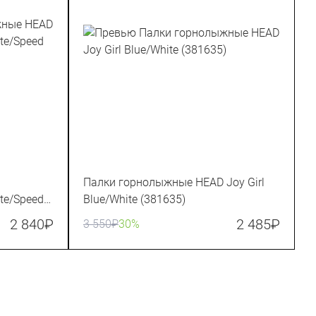
Палки горнолыжные HEAD Joy Girl
te/Speed
Blue/White (381635)
2 840
₽
2 485
₽
3 550
₽
30%