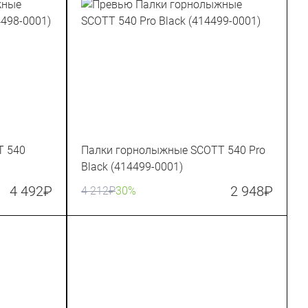
T 540
Палки горнолыжные SCOTT 540 Pro
Black (414499-0001)
4 492
₽
2 948
₽
4 212
₽
30%