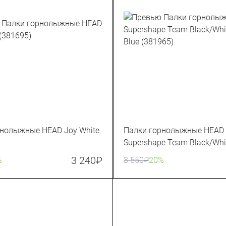
рнолыжные HEAD Joy White
Палки горнолыжные HEAD
Supershape Team Black/Whi
Blue (381965)
3 240
₽
%
3 550
₽
20%