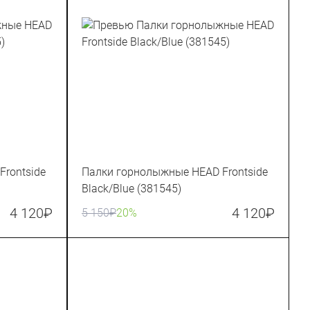
rontside
Палки горнолыжные HEAD Frontside
Black/Blue (381545)
4 120
₽
4 120
₽
5 150
₽
20%