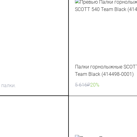
Палки горнолыжные SCOT
Team Black (414498-0001)
5 616
₽
20%
 палки.